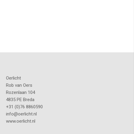
Oerlicht
Rob van Oers
Rozenlaan 104
4835 PE Breda
+31 (0)76 8860590
info@oerlicht.nl
www.oerlicht.nl